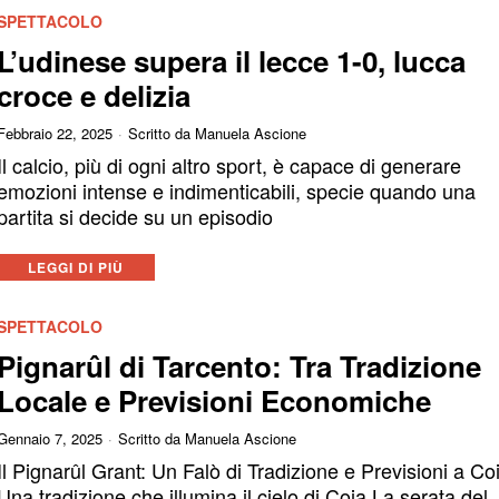
SPETTACOLO
L’udinese supera il lecce 1-0, lucca
croce e delizia
Febbraio 22, 2025
Scritto da
Manuela Ascione
Il calcio, più di ogni altro sport, è capace di generare
emozioni intense e indimenticabili, specie quando una
partita si decide su un episodio
LEGGI DI PIÙ
SPETTACOLO
Pignarûl di Tarcento: Tra Tradizione
Locale e Previsioni Economiche
Gennaio 7, 2025
Scritto da
Manuela Ascione
Il Pignarûl Grant: Un Falò di Tradizione e Previsioni a Co
Una tradizione che illumina il cielo di Coia La serata del