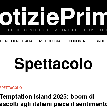
otiziePri
SE LO DICONO I CITTADINI LO TROVI QU
BUONGIORNO ITALIA
ASTROLOGIA
ECONOMIA
TECNOLO
Spettacolo
SPETTACOLO
Temptation Island 2025: boom di
ascolti agli italiani piace il sentiment