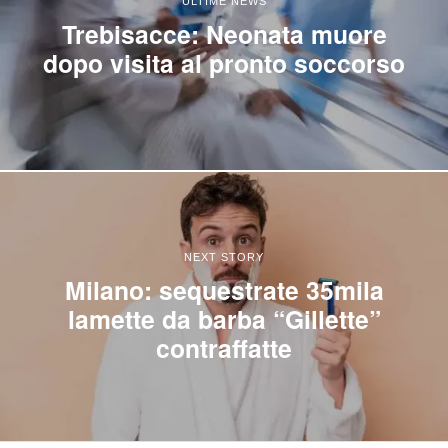
ULTIME NEWS
Trebisacce: Neonata muore
dopo visita al pronto soccorso
NEXT STORY
Milano: sequestrate 35mila
lamette da barba “Gillette”
contraffatte