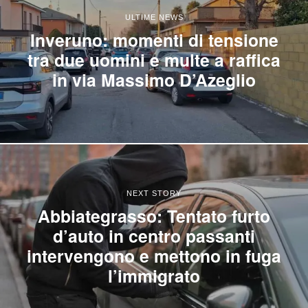
ULTIME NEWS
Inveruno: momenti di tensione
tra due uomini e multe a raffica
in via Massimo D’Azeglio
NEXT STORY
Abbiategrasso: Tentato furto
d’auto in centro passanti
intervengono e mettono in fuga
l’immigrato