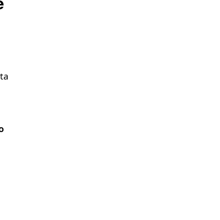
e
ta
o