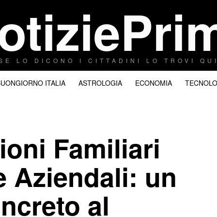
otiziePri
SE LO DICONO I CITTADINI LO TROVI QU
BUONGIORNO ITALIA
ASTROLOGIA
ECONOMIA
TECNOLO
ioni Familiari
 Aziendali: un
ncreto al