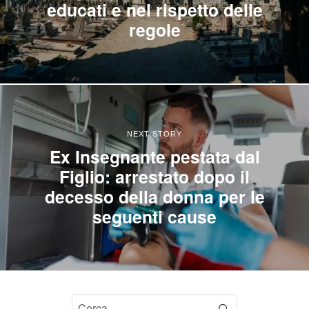
educati e nel rispetto delle
regole
NEXT STORY
Ex Insegnante pestata dal
Figlio: arrestato dopo il
decesso della donna per le
seguenti cause