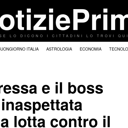
otiziePri
SE LO DICONO I CITTADINI LO TROVI QU
BUONGIORNO ITALIA
ASTROLOGIA
ECONOMIA
TECNOLO
essa e il boss
inaspettata
a lotta contro il