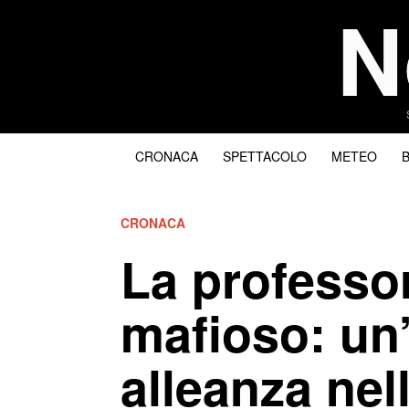
N
CRONACA
SPETTACOLO
METEO
CRONACA
La professor
mafioso: un’
alleanza nell