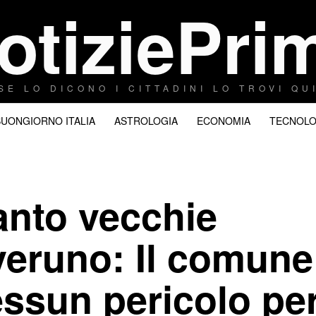
otiziePri
SE LO DICONO I CITTADINI LO TROVI QU
BUONGIORNO ITALIA
ASTROLOGIA
ECONOMIA
TECNOLO
anto vecchie
veruno: Il comune
ssun pericolo pe