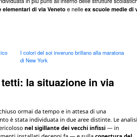
dividuata in più punti all’interno delle strutture scolastic
e nelle
 elementari di via Veneto
ex scuole medie di 
tico
I colori del soi inveruno brillano alla maratona
di New York
tetti: la situazione in via
 chiuso ormai da tempo e in attesa di una
nto è stata individuata in due aree distinte. Le analis
pericoloso
nel sigillante dei vecchi infissi
— in
amenti installati decenni fa — e sulla
copertura del