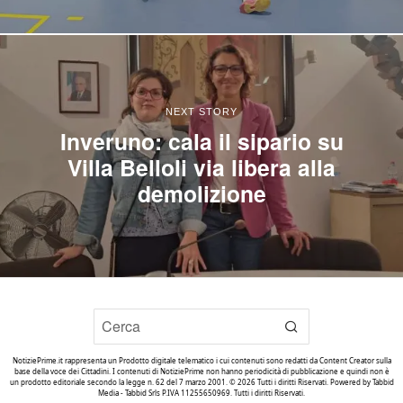
NEXT STORY
Inveruno: cala il sipario su
Villa Belloli via libera alla
demolizione
NotiziePrime.it rappresenta un Prodotto digitale telematico i cui contenuti sono redatti da Content Creator sulla
base della voce dei Cittadini. I contenuti di NotiziePrime non hanno periodicità di pubblicazione e quindi non è
un prodotto editoriale secondo la legge n. 62 del 7 marzo 2001. ©
2026
Tutti i diritti Riservati. Powered by
Tabbid
Media - Tabbid Srls P.IVA 11255650969. Tutti i diritti Riservati
.