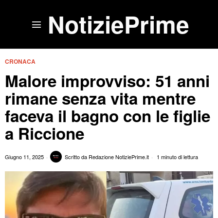
NotiziePrime
CRONACA
Malore improvviso: 51 anni
rimane senza vita mentre
faceva il bagno con le figlie
a Riccione
Giugno 11, 2025
Scritto da
Redazione NotiziePrime.it
1 minuto di lettura