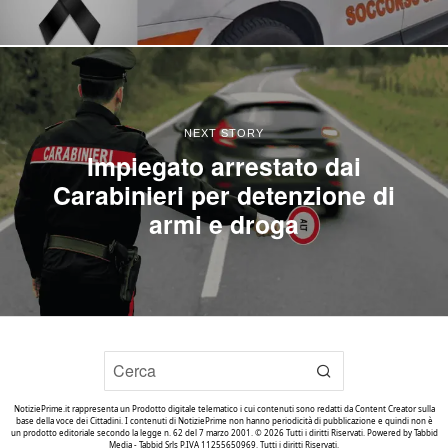
NEXT STORY
Impiegato arrestato dai
Carabinieri per detenzione di
armi e droga
NotiziePrime.it rappresenta un Prodotto digitale telematico i cui contenuti sono redatti da Content Creator sulla
base della voce dei Cittadini. I contenuti di NotiziePrime non hanno periodicità di pubblicazione e quindi non è
un prodotto editoriale secondo la legge n. 62 del 7 marzo 2001. ©
2026
Tutti i diritti Riservati. Powered by
Tabbid
Media - Tabbid Srls P.IVA 11255650969. Tutti i diritti Riservati
.