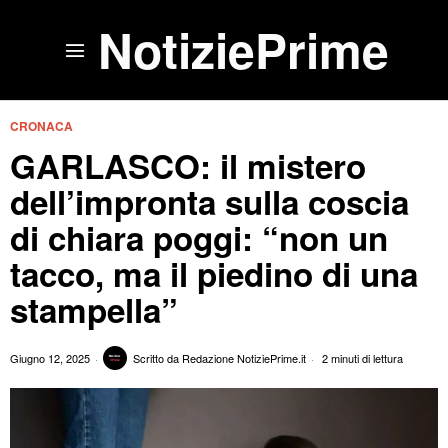
NotiziePrime
CRONACA
GARLASCO: il mistero
dell’impronta sulla coscia
di chiara poggi: “non un
tacco, ma il piedino di una
stampella”
Giugno 12, 2025
Scritto da
Redazione NotiziePrime.it
2 minuti di lettura