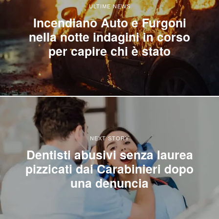
ULTIME NEWS
Incendiano Auto e Furgoni
nella notte indagini in corso
per capire chi è stato
NEXT STORY
Dentisti abusivi senza laurea
pizzicati dai Carabinieri dopo
una denuncia