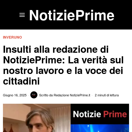
NotiziePrime
INVERUNO
Insulti alla redazione di
NotiziePrime: La verità sul
nostro lavoro e la voce dei
cittadini
Giugno 16, 2025
Scritto da
Redazione NotiziePrime.it
2 minuti di lettura