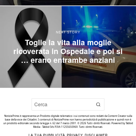
NEXT STORY
Toglie la vita alla moglie
ricoverata in Ospedale e poi si
… erano entrambe anziani
NotiziePrime.it rappresenta un Prodotto digitale telematico i cui contenuti sono redatti da Content Creator sulla
base della voce dei Cittadini. I contenuti di NotiziePrime non hanno periodicità di pubblicazione e quindi non è
un prodotto editoriale secondo la legge n. 62 del 7 marzo 2001. ©
2026
Tutti i diritti Riservati. Powered by
Tabbid
Media - Tabbid Srls P.IVA 11255650969. Tutti i diritti Riservati
.
LA TUA PUBBLICITÀ
PRIVACY
DISCLAIMER