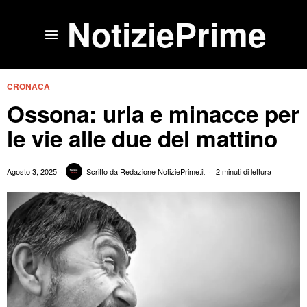
NotiziePrime
CRONACA
Ossona: urla e minacce per
le vie alle due del mattino
Agosto 3, 2025
Scritto da
Redazione NotiziePrime.it
2 minuti di lettura